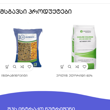
მსგავსი პროდუქტები
ინტრამინოვიტი
ქოლინ ქლორიდი 60%
შპს ინტრაკო ნუტრიშენი