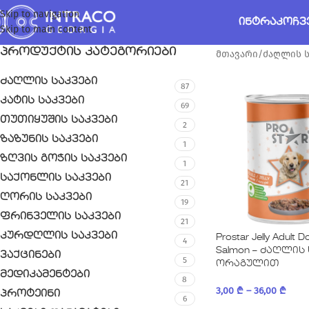
Skip to navigation
ᲘᲜᲢᲠᲐᲙᲝ
ᲩᲕ
Skip to main content
ᲞᲠᲝᲓᲣᲥᲢᲘᲡ ᲙᲐᲢᲔᲒᲝᲠᲘᲔᲑᲘ
მთავარი
/
ძაღლის ს
ძაღლის საკვები
87
კატის საკვები
69
თუთიყუშის საკვები
2
ზაზუნის საკვები
1
ზღვის გოჭის საკვები
1
საქონლის საკვები
21
ღორის საკვები
19
ფრინველის საკვები
21
კურდღლის საკვები
Prostar Jelly Adult 
4
Salmon – ძაღლის
ვაქცინები
5
ორაგულით
მედიკამენტები
8
3,00
₾
–
36,00
₾
პროტეინი
6