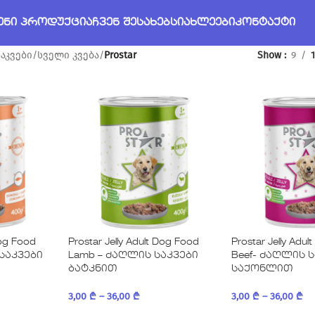
ᲔᲜᲘ ᲞᲠᲝᲓᲣᲥᲪᲘᲐ
ᲩᲕᲔᲜ ᲨᲔᲡᲐᲮᲔᲑ
ᲡᲘᲐᲮᲚᲔᲔᲑᲘ
ᲙᲝᲜᲢᲐᲥᲢᲘ
აკვები
/
სველი კვება
/
Prostar
Show
9
Dog Food
Prostar Jelly Adult Dog Food
Prostar Jelly Adu
 საკვები
Lamb – ძაღლის საკვები
Beef- ძაღლის 
ბატკნით
საქონლით
3,00
₾
–
36,00
₾
3,00
₾
–
36,00
₾