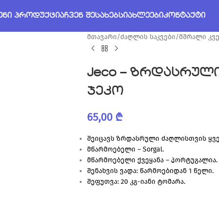
ᲔᲜᲘ ᲞᲠᲝᲓᲣᲥᲪᲘᲐ
ᲩᲕᲔᲜ ᲨᲔᲡᲐᲮᲔᲑ
ᲡᲘᲐᲮᲚᲔᲔᲑᲘ
ᲙᲝᲜᲢᲐᲥᲢᲘ
მთავარი
/
ძაღლის საკვები
/
მშრალი კვე
Jeco – ზრდასრულ
ჯეკო
65,00
₾
შეიცავს ზრდასრული ძაღლისთვის ყვე
მწარმოებელი – Sorgal.
მწარმოებელი ქვეყანა – პორტუგალია.
შენახვის ვადა: წარმოებიდან 1 წელი.
შეფუთვა: 20 კგ-იანი ტომარა.