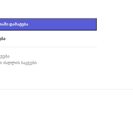
ᲗᲐᲨᲘ ᲓᲐᲛᲐᲢᲔᲑᲐ
ება
ვება
 ძაღლის საკვები