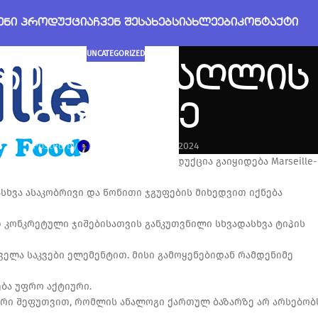
ᲔᲜᲘ ᲞᲠᲝᲓᲣᲥᲪᲘᲐ
ᲩᲕᲔᲜ ᲨᲔᲡᲐᲮᲔᲑ
ᲡᲘᲐᲮᲚᲔᲔᲑᲘ
ᲙᲝᲜᲢᲐᲥᲢᲘ
UNCATEGORIZED
ს ბრენდის ძაღლის
ბაზარზე
Posted by
Luka
On ივლისი 4, 2024
ბის იმპორტი საფრანგეთიდან. პროდუქცია გაიყიდება Marseille-
სხვა ასაკობრივი და წონითი ჯგუფების მიხედვით იქნება
 კონკრეტული ჯიშებისათვის განკუთვნილი სხვადასხვა ტიპის
ელა საკვები ელემენტით. მისი გამოყენებიდან რამდენიმე
ბა უფრო აქტიური.
ური შეფუთვით, რომლის ანალოგი ქართულ ბაზარზე არ არსებობს