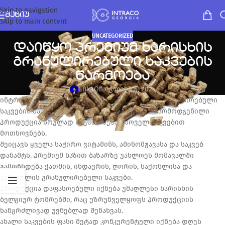
Skip to navigation
ᲛᲔᲜᲘᲣ
Skip to main content
UNCATEGORIZED
დაიწყო პრემიუმ ხარისხის
გრანულირებული საკვების
წარმოება
Luka
On ივლისი 4, 2024
ინტრაკომ დაიწყო ახალი პრემიუმ ხარისხის გრანულირებული
საკვების წარმოება. პრემიუმის ნიშნის ქვეშ წარმოდგენილი
პროდუქცია სრულად შეესაბამება ცხოველის კვებით
მოთხოვნებს.
შეიცავს ყველა საჭირო ვიტამინს, ამინომჟავასა და საკვებ
დანამტს. პრემიუმ ხაზით ბაზარზე უახლოეს მომავალში
გამოჩნდება ქათმის, ინდაურის, ღორის, საქონლისა და
კურდღლის გრანულირებული საკვები.
პროდუქცია დაფასოებული იქნება უმაღლესი ხარისხის
ბელგიურ ტომრებში, რაც უზრუნველყოფს პროდუქციის
ხანგრძლივად უვნებლად შენახვას.
ახალი საკვების ფასი მეტად კონკურენტული იქნება დღეს